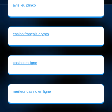
avis jeu plinko
casino français crypto
casino en ligne
meilleur casino en ligne