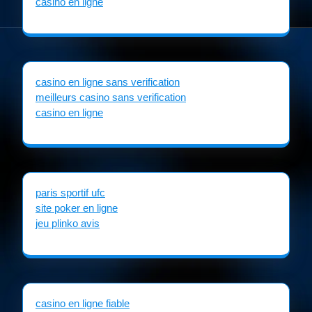
casino en ligne
casino en ligne sans verification
meilleurs casino sans verification
casino en ligne
paris sportif ufc
site poker en ligne
jeu plinko avis
casino en ligne fiable