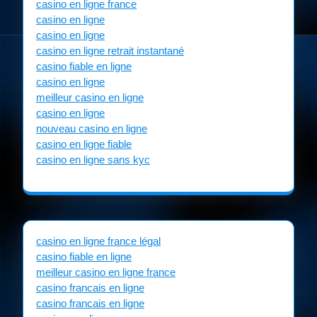
casino en ligne france
casino en ligne
casino en ligne
casino en ligne retrait instantané
casino fiable en ligne
casino en ligne
meilleur casino en ligne
casino en ligne
nouveau casino en ligne
casino en ligne fiable
casino en ligne sans kyc
casino en ligne france légal
casino fiable en ligne
meilleur casino en ligne france
casino francais en ligne
casino francais en ligne