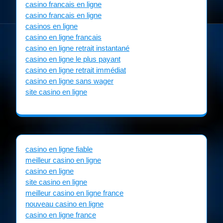
casino francais en ligne
casino francais en ligne
casinos en ligne
casino en ligne francais
casino en ligne retrait instantané
casino en ligne le plus payant
casino en ligne retrait immédiat
casino en ligne sans wager
site casino en ligne
casino en ligne fiable
meilleur casino en ligne
casino en ligne
site casino en ligne
meilleur casino en ligne france
nouveau casino en ligne
casino en ligne france