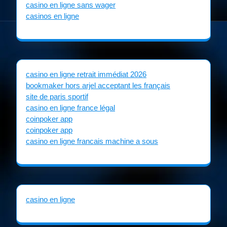
casino en ligne sans wager
casinos en ligne
casino en ligne retrait immédiat 2026
bookmaker hors arjel acceptant les français
site de paris sportif
casino en ligne france légal
coinpoker app
coinpoker app
casino en ligne francais machine a sous
casino en ligne