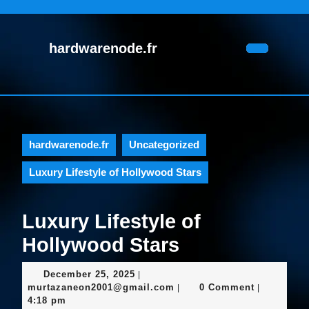
Skip
to
content
hardwarenode.fr
Skip
Open
to
Button
content
hardwarenode.fr
Uncategorized
Luxury Lifestyle of Hollywood Stars
Luxury Lifestyle of
Hollywood Stars
December
December 25, 2025
|
25,
murtazaneon2001@gmail.c
murtazaneon2001@gmail.com
0 Comment
|
|
2025
4:18 pm