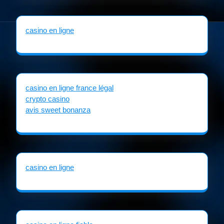
casino en ligne
casino en ligne france légal
crypto casino
avis sweet bonanza
casino en ligne