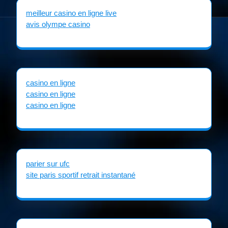
meilleur casino en ligne live
avis olympe casino
casino en ligne
casino en ligne
casino en ligne
parier sur ufc
site paris sportif retrait instantané