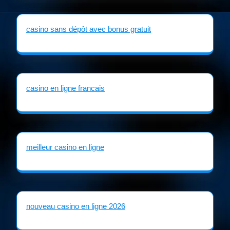
casino sans dépôt avec bonus gratuit
casino en ligne francais
meilleur casino en ligne
nouveau casino en ligne 2026