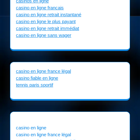
casinos en ligne
casino en ligne francais
casino en ligne retrait instantané
casino en ligne le plus payant
casino en ligne retrait immédiat
casino en ligne sans wager
casino en ligne france légal
casino fiable en ligne
tennis paris sportif
casino en ligne
casino en ligne france légal