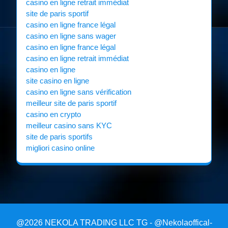
casino en ligne retrait immédiat
site de paris sportif
casino en ligne france légal
casino en ligne sans wager
casino en ligne france légal
casino en ligne retrait immédiat
casino en ligne
site casino en ligne
casino en ligne sans vérification
meilleur site de paris sportif
casino en crypto
meilleur casino sans KYC
site de paris sportifs
migliori casino online
@2026 NEKOLA TRADING LLC TG - @Nekolaoffical-