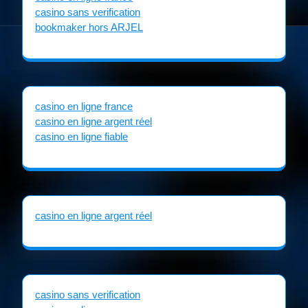
casino sans verification
bookmaker hors ARJEL
casino en ligne france
casino en ligne argent réel
casino en ligne fiable
casino en ligne argent réel
casino sans verification