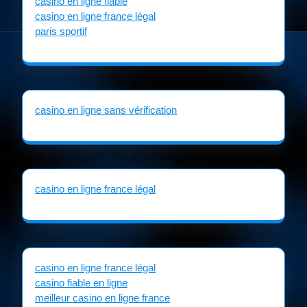
casino en ligne fiable
casino en ligne france légal
paris sportif
casino en ligne sans vérification
casino en ligne france légal
casino en ligne france légal
casino fiable en ligne
meilleur casino en ligne france