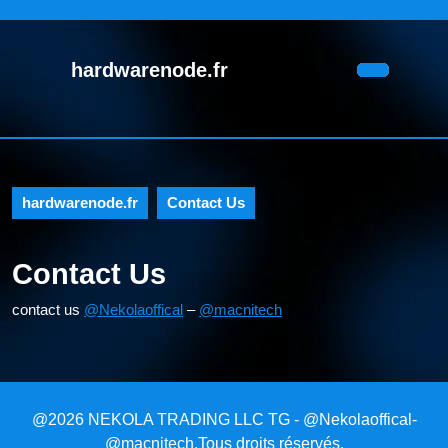
Skip
to
content
hardwarenode.fr
Skip
Open
to
Button
content
hardwarenode.fr
Contact Us
Contact Us
contact us
@Nekolaoffical
–
@macnitech
@2026 NEKOLA TRADING LLC TG - @Nekolaoffical-
@macnitech.Tous droits réservés.